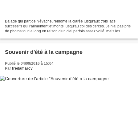
Balade qui part de Névache, remonte la clarée jusqu'aux trois lacs
successifs qui l'alimentent et monte jusqu'au col des cerces. Je n'ai pas pris
de photos tout le long en raison d'un ciel parfois assez voilé, mais les
paysages sont variés et superbe...
Souvenir d'été à la campagne
Publié le 04/09/2016 à 15:04
Par
fredamarcy