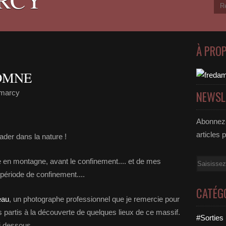
À PRO
OMNE
amarcy
NEWSL
Abonnez-
articles 
ader dans la nature !
e en montagne, avant le confinement.... et de mes
Email
 période de confinement....
CATÉG
eau
, un photographe professionnel que je remercie pour
partis à la découverte de quelques lieux de ce massif.
#Sorties 
ci dessous.