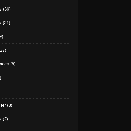
 (36)
 (31)
9)
(27)
nces (8)
)
ier (3)
 (2)