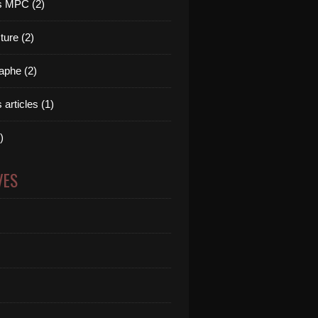
 MPC (2)
ture (2)
aphe (2)
 articles (1)
)
VES