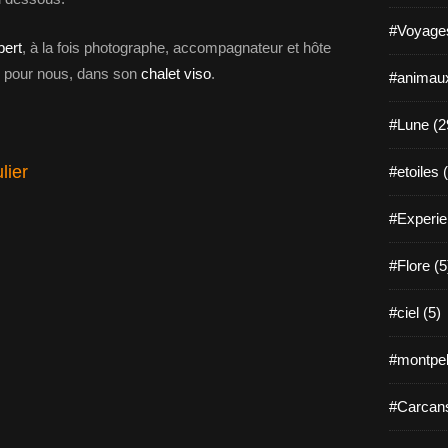
#Voyages
bert
, à la fois photographe, accompagnateur et hôte
ns pour nous, dans son
chalet viso
.
#animaux
#Lune (2
lier
#etoiles 
#Experie
#Flore (5
#ciel (5)
#montpell
#Carcans