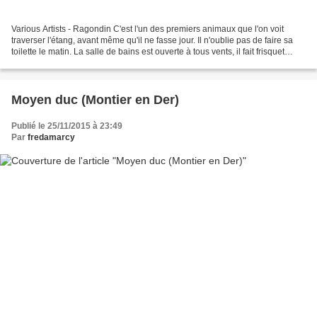
Various Artists - Ragondin C'est l'un des premiers animaux que l'on voit
traverser l'étang, avant même qu'il ne fasse jour. Il n'oublie pas de faire sa
toilette le matin. La salle de bains est ouverte à tous vents, il fait frisquet
quand même.
Moyen duc (Montier en Der)
Publié le 25/11/2015 à 23:49
Par
fredamarcy