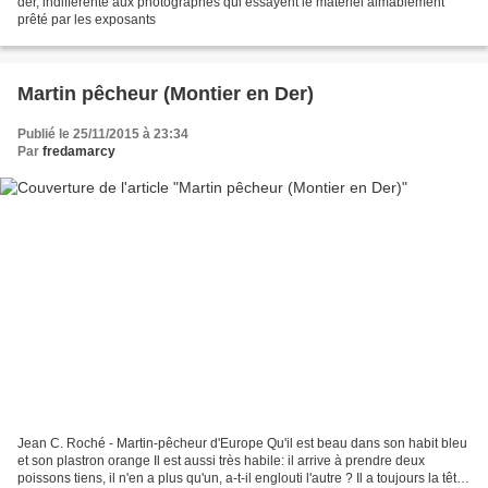
der, indifférente aux photographes qui essayent le matériel aimablement
prêté par les exposants
Martin pêcheur (Montier en Der)
Publié le 25/11/2015 à 23:34
Par
fredamarcy
Jean C. Roché - Martin-pêcheur d'Europe Qu'il est beau dans son habit bleu
et son plastron orange Il est aussi très habile: il arrive à prendre deux
poissons tiens, il n'en a plus qu'un, a-t-il englouti l'autre ? Il a toujours la tête