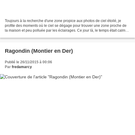
Toujours à la recherche d'une zone propice aux photos de ciel étoilé, je
profite des moments où le ciel se dégage pour trouver une zone proche de
la maison et peu polluée par les éclairages. Ce jour là, le temps était calme
et peu venté. Un panorama s'impose Le...
Ragondin (Montier en Der)
Publié le 26/11/2015 à 00:06
Par
fredamarcy