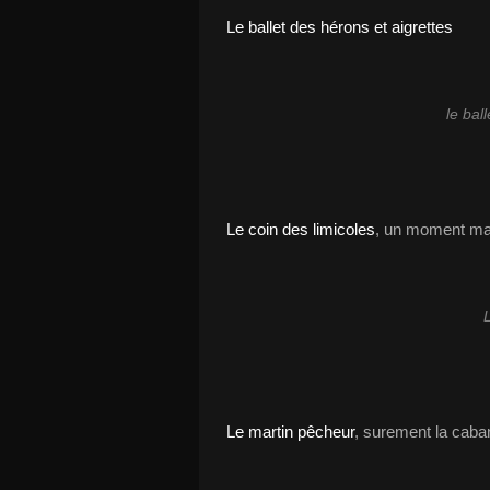
Le ballet des hérons et aigrettes
le bal
Le coin des limicoles
, un moment ma
L
Le martin pêcheur
, surement la caba