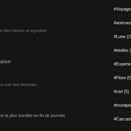
#Voyages
#animaux
let des hérons et aigrettes
#Lune (2
#etoiles 
gique
#Experie
#Flore (5
e coin des limicoles
#ciel (5)
#montpell
ne la plus bondée en fin de journée
#Carcans