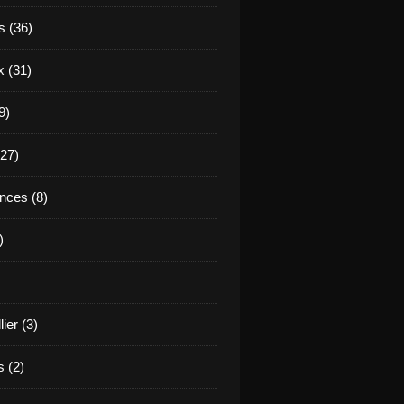
 (36)
 (31)
9)
(27)
nces (8)
)
ier (3)
 (2)