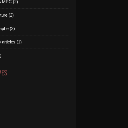
 MPC (2)
ture (2)
aphe (2)
 articles (1)
)
VES