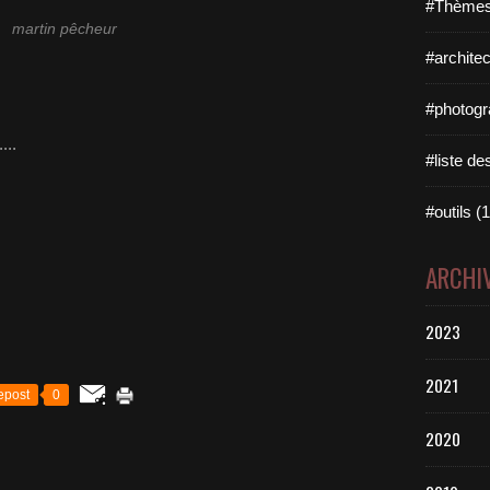
#Thèmes
martin pêcheur
#architec
#photogr
....
#liste des
#outils (1
ARCHI
2023
2021
epost
0
2020