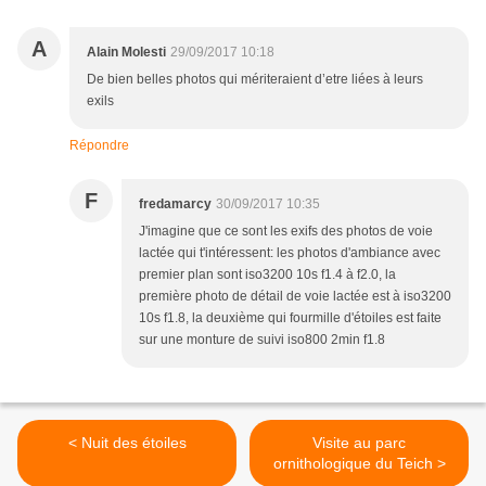
A
Alain Molesti
29/09/2017 10:18
De bien belles photos qui mériteraient d’etre liées à leurs
exils
Répondre
F
fredamarcy
30/09/2017 10:35
J'imagine que ce sont les exifs des photos de voie
lactée qui t'intéressent: les photos d'ambiance avec
premier plan sont iso3200 10s f1.4 à f2.0, la
première photo de détail de voie lactée est à iso3200
10s f1.8, la deuxième qui fourmille d'étoiles est faite
sur une monture de suivi iso800 2min f1.8
< Nuit des étoiles
Visite au parc
ornithologique du Teich >