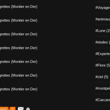
#Voyages
#animaux
#Lune (2
#etoiles 
#Experie
#Flore (5
#ciel (5)
#montpell
#Carcans
epost
0