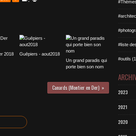
#Thèmes
#architec
#photogr
#liste des
er 2018
Guêpiers - aout2018
#outils (1
Un grand paradis qui
porte bien son nom
ARCHI
Canards (Montier en Der)
2023
2021
2020