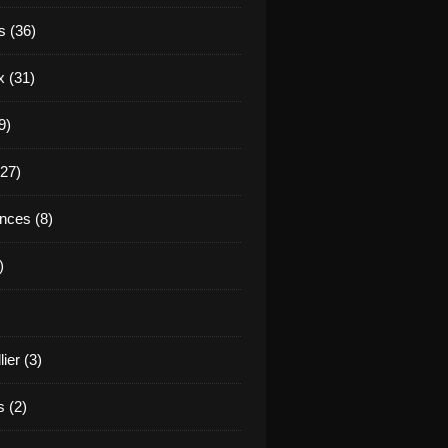
 (36)
 (31)
9)
(27)
nces (8)
)
ier (3)
 (2)