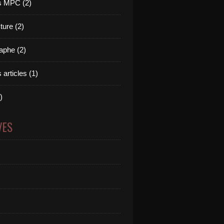
 MPC (2)
ture (2)
aphe (2)
 articles (1)
)
VES